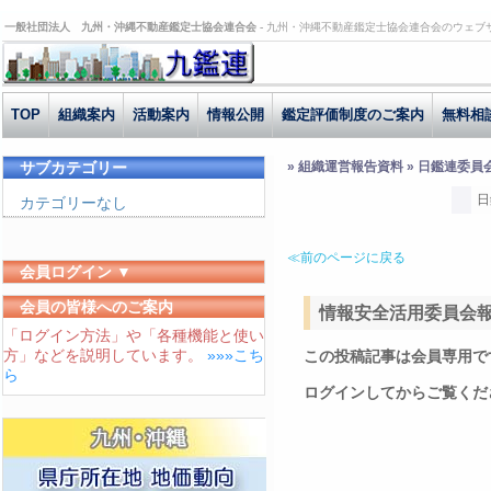
一般社団法人 九州・沖縄不動産鑑定士協会連合会 -
九州・沖縄不動産鑑定士協会連合会のウェブ
TOP
組織案内
活動案内
情報公開
鑑定評価制度のご案内
無料相
サブカテゴリー
» 組織運営報告資料 » 日鑑連委員
日
カテゴリーなし
≪前のページに戻る
会員ログイン ▼
ユーザーID
会員の皆様へのご案内
情報安全活用委員会報告 
「ログイン方法」や「各種機能と使い
パスワード
方」などを説明しています。
»»»こち
この投稿記事は会員専用で
ログイン状態を保存する
ら
ログインしてからご覧くだ