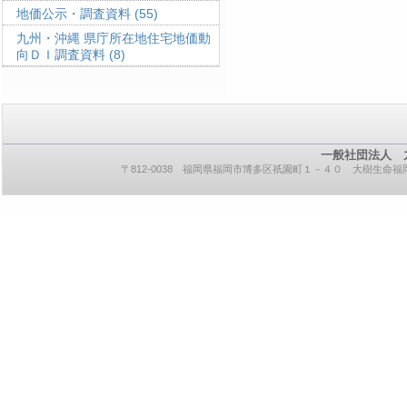
地価公示・調査資料
(55)
九州・沖縄 県庁所在地住宅地価動
向ＤＩ調査資料
(8)
一般社団法人 
〒812-0038 福岡県福岡市博多区祇園町１－４０ 大樹生命