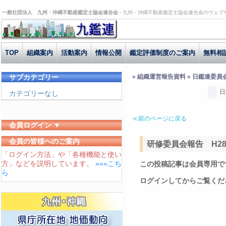
一般社団法人 九州・沖縄不動産鑑定士協会連合会 -
九州・沖縄不動産鑑定士協会連合会のウェブ
TOP
組織案内
活動案内
情報公開
鑑定評価制度のご案内
無料相
サブカテゴリー
» 組織運営報告資料 » 日鑑連委員
日
カテゴリーなし
≪前のページに戻る
会員ログイン ▼
ユーザーID
会員の皆様へのご案内
研修委員会報告 H28.
「ログイン方法」や「各種機能と使い
パスワード
方」などを説明しています。
»»»こち
この投稿記事は会員専用で
ログイン状態を保存する
ら
ログインしてからご覧くだ