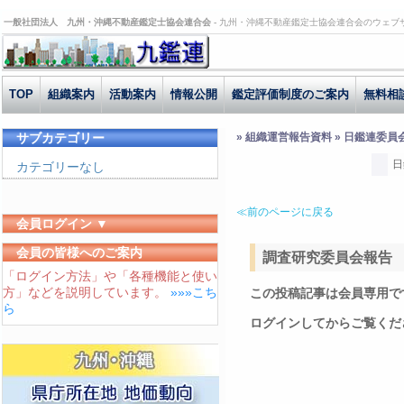
一般社団法人 九州・沖縄不動産鑑定士協会連合会 -
九州・沖縄不動産鑑定士協会連合会のウェブ
TOP
組織案内
活動案内
情報公開
鑑定評価制度のご案内
無料相
サブカテゴリー
» 組織運営報告資料 » 日鑑連委員
日
カテゴリーなし
≪前のページに戻る
会員ログイン ▼
ユーザーID
会員の皆様へのご案内
調査研究委員会報告 H2
「ログイン方法」や「各種機能と使い
パスワード
方」などを説明しています。
»»»こち
この投稿記事は会員専用で
ログイン状態を保存する
ら
ログインしてからご覧くだ