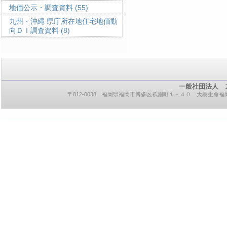
地価公示・調査資料
(55)
九州・沖縄 県庁所在地住宅地価動
向ＤＩ調査資料
(8)
一般社団法人 
〒812-0038 福岡県福岡市博多区祇園町１－４０ 大樹生命