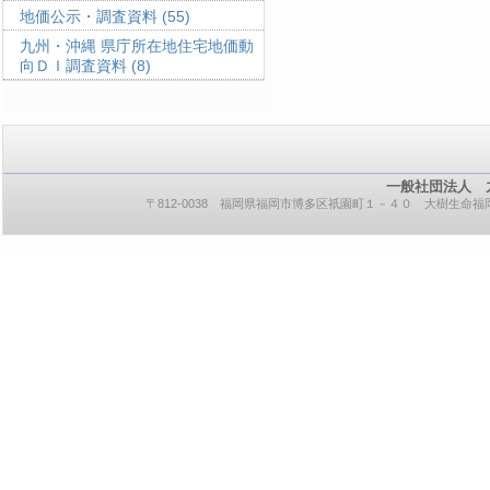
地価公示・調査資料
(55)
九州・沖縄 県庁所在地住宅地価動
向ＤＩ調査資料
(8)
一般社団法人 
〒812-0038 福岡県福岡市博多区祇園町１－４０ 大樹生命