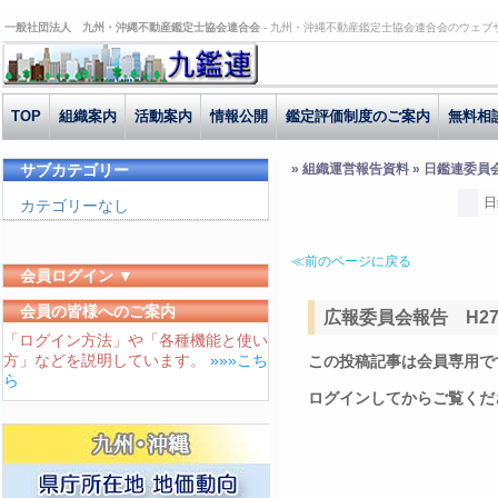
一般社団法人 九州・沖縄不動産鑑定士協会連合会 -
九州・沖縄不動産鑑定士協会連合会のウェブ
TOP
組織案内
活動案内
情報公開
鑑定評価制度のご案内
無料相
サブカテゴリー
» 組織運営報告資料 » 日鑑連委員
日
カテゴリーなし
≪前のページに戻る
会員ログイン ▼
ユーザーID
会員の皆様へのご案内
広報委員会報告 H27.4
「ログイン方法」や「各種機能と使い
パスワード
方」などを説明しています。
»»»こち
この投稿記事は会員専用で
ログイン状態を保存する
ら
ログインしてからご覧くだ