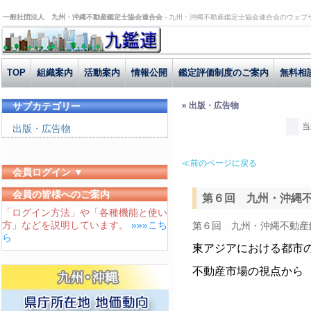
一般社団法人 九州・沖縄不動産鑑定士協会連合会 -
九州・沖縄不動産鑑定士協会連合会のウェブ
TOP
組織案内
活動案内
情報公開
鑑定評価制度のご案内
無料相
サブカテゴリー
» 出版・広告物
当
出版・広告物
≪前のページに戻る
会員ログイン ▼
ユーザーID
会員の皆様へのご案内
第６回 九州・沖縄不動
「ログイン方法」や「各種機能と使い
パスワード
方」などを説明しています。
»»»こち
第６回 九州・沖縄不動産鑑
ログイン状態を保存する
ら
東アジアにおける都市
不動産市場の視点から