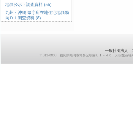
地価公示・調査資料
(55)
九州・沖縄 県庁所在地住宅地価動
向ＤＩ調査資料
(8)
一般社団法人 
〒812-0038 福岡県福岡市博多区祇園町１－４０ 大樹生命