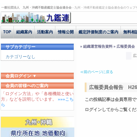
一般社団法人 九州・沖縄不動産鑑定士協会連合会 -
九州・沖縄不動産鑑定士協会連合会のウェブ
TOP
組織案内
活動案内
情報公開
鑑定評価制度のご案内
無料相
サブカテゴリー
» 組織運営報告資料 » 広報委員会
広
カテゴリーなし
≪前のページに戻る
会員ログイン ▼
ユーザーID
会員の皆様へのご案内
広報委員会報告 H26.1
「ログイン方法」や「各種機能と使い
パスワード
方」などを説明しています。
»»»こち
この投稿記事は会員専用で
ログイン状態を保存する
ら
ログインしてからご覧くだ