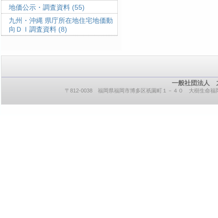
地価公示・調査資料
(55)
九州・沖縄 県庁所在地住宅地価動
向ＤＩ調査資料
(8)
一般社団法人 
〒812-0038 福岡県福岡市博多区祇園町１－４０ 大樹生命