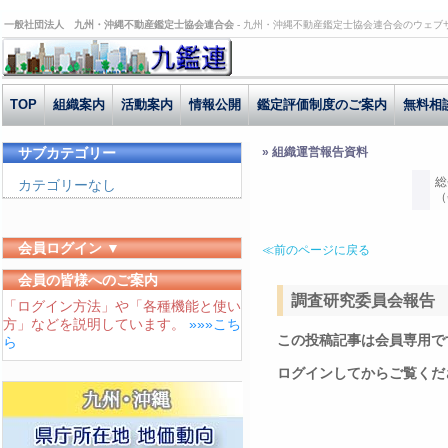
一般社団法人 九州・沖縄不動産鑑定士協会連合会 -
九州・沖縄不動産鑑定士協会連合会のウェブ
TOP
組織案内
活動案内
情報公開
鑑定評価制度のご案内
無料相
サブカテゴリー
» 組織運営報告資料
総
カテゴリーなし
（
会員ログイン ▼
≪前のページに戻る
ユーザーID
会員の皆様へのご案内
調査研究委員会報告 H2
「ログイン方法」や「各種機能と使い
パスワード
方」などを説明しています。
»»»こち
ログイン状態を保存する
この投稿記事は会員専用で
ら
ログインしてからご覧くだ