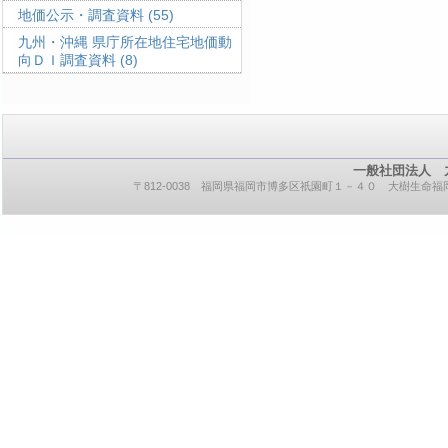
地価公示・調査資料
(55)
九州・沖縄 県庁所在地住宅地価動
向ＤＩ調査資料
(8)
一般社団法人 
〒812-0038 福岡県福岡市博多区祇園町１－４０ 大樹生命