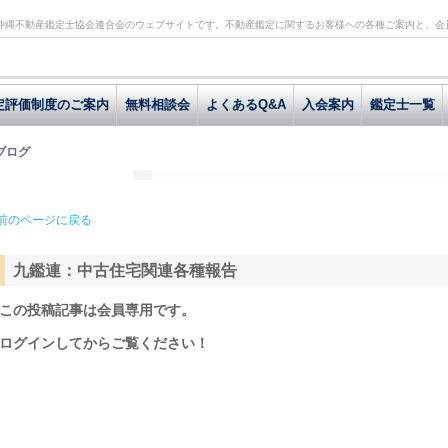
沖縄不動産鑑定士協会連合会のウェブサイトです。不動産鑑定に関するお客様への各種ご案内と、会
定評価制度のご案内
無料相談会
よくあるQ&A
入会案内
鑑定士一覧
 ブログ
前のページに戻る
九鑑連：中古住宅関連各種報告
この投稿記事は会員専用です。
ログインしてからご覧ください！