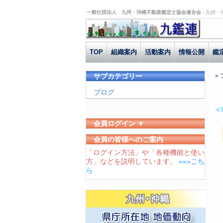
一般社団法人 九州・沖縄不動産鑑定士協会連合会 -
九州・
TOP
組織案内
活動案内
情報公開
鑑
サブカテゴリー
»
ブログ
≪
会員ログイン ▼
ユーザーID
会員の皆様へのご案内
「ログイン方法」や「各種機能と使い
パスワード
方」などを説明しています。
»»»こち
ログイン状態を保存する
ら