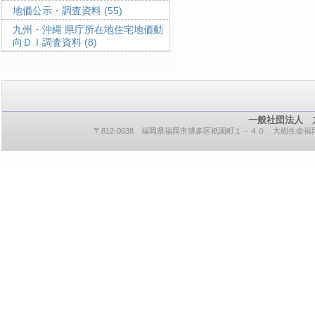
地価公示・調査資料
(55)
九州・沖縄 県庁所在地住宅地価動
向ＤＩ調査資料
(8)
一般社団法人 
〒812-0038 福岡県福岡市博多区祇園町１－４０ 大樹生命