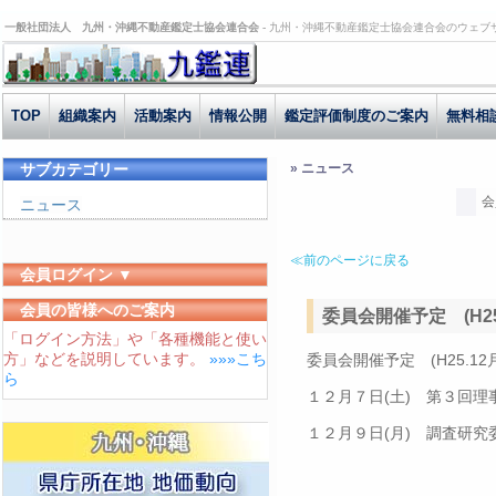
一般社団法人 九州・沖縄不動産鑑定士協会連合会 -
九州・沖縄不動産鑑定士協会連合会のウェブ
TOP
組織案内
活動案内
情報公開
鑑定評価制度のご案内
無料相
サブカテゴリー
» ニュース
会
ニュース
≪前のページに戻る
会員ログイン ▼
ユーザーID
会員の皆様へのご案内
委員会開催予定 (H25
「ログイン方法」や「各種機能と使い
パスワード
方」などを説明しています。
»»»こち
委員会開催予定 (H25.12
ログイン状態を保存する
ら
１２月７日(土) 第３回理
１２月９日(月) 調査研究委