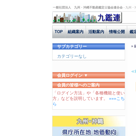
一般社団法人 九州・沖縄不動産鑑定士協会連合会 -
九州・
TOP
組織案内
活動案内
情報公開
鑑
サブカテゴリー
»
カテゴリーなし
≪
会員ログイン ▼
ユーザーID
会員の皆様へのご案内
「ログイン方法」や「各種機能と使い
パスワード
方」などを説明しています。
»»»こち
ログイン状態を保存する
ら