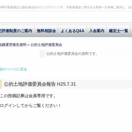
沖縄不動産鑑定士協会連合会のウェブサイトです。不動産鑑定に関するお客様への各種ご案内と、会
定評価制度のご案内
無料相談会
よくあるQ&A
入会案内
鑑定士一覧
 組織運営報告資料 » 公的土地評価委員会
公的土地評価委員会の資料です。
前のページに戻る
公的土地評価委員会報告 H25.7.31
この投稿記事は会員専用です。
ログインしてからご覧ください！