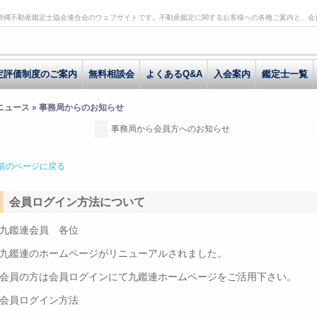
沖縄不動産鑑定士協会連合会のウェブサイトです。不動産鑑定に関するお客様への各種ご案内と、会
定評価制度のご案内
無料相談会
よくあるQ&A
入会案内
鑑定士一覧
 ニュース » 事務局からのお知らせ
事務局から会員方へのお知らせ
前のページに戻る
会員ログイン方法について
九鑑連会員 各位
九鑑連のホームページがリニューアルされました。
会員の方は会員ログインにて九鑑連ホームページをご活用下さい。
会員ログイン方法