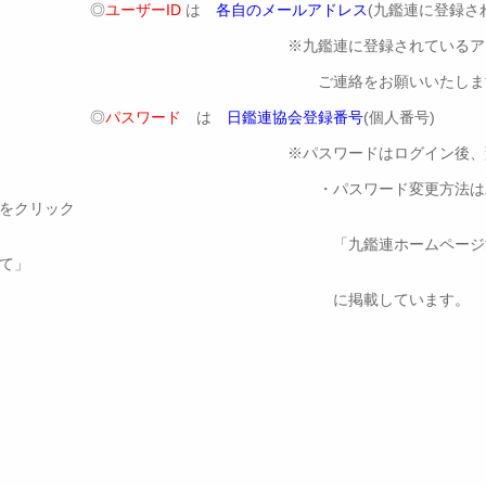
◎
ユーザーID
は
各自のメールアドレス
(九鑑連に登録さ
※九鑑連に登録されているアドレスが違う
ご連絡をお願いいたしま
◎
パスワード
は
日鑑連協会登録番号
(個人番号)
※パスワードはログイン後、変更下
・パスワード変更方法は左サイド「会員フ
をクリック
「九鑑連ホームページ活用について」
て」
に掲載しています。