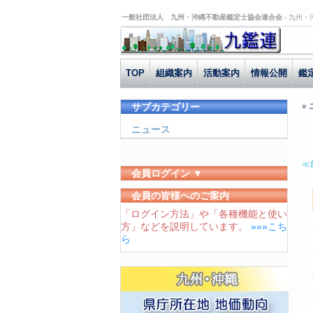
一般社団法人 九州・沖縄不動産鑑定士協会連合会 -
九州・
TOP
組織案内
活動案内
情報公開
鑑
サブカテゴリー
»
ニュース
≪
会員ログイン ▼
ユーザーID
会員の皆様へのご案内
「ログイン方法」や「各種機能と使い
パスワード
方」などを説明しています。
»»»こち
ログイン状態を保存する
ら