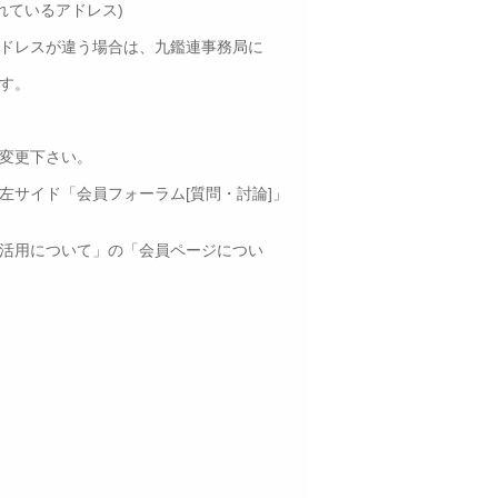
れているアドレス)
場合は、九鑑連事務局に
す。
さい。
ォーラム[質問・討論]」
の「会員ページについ