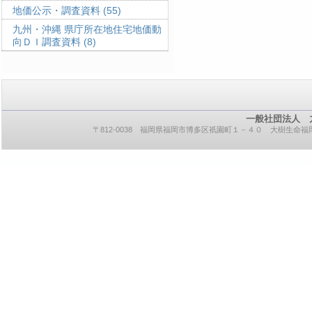
地価公示・調査資料
(55)
九州・沖縄 県庁所在地住宅地価動
向ＤＩ調査資料
(8)
一般社団法人 
〒812-0038 福岡県福岡市博多区祇園町１－４０ 大樹生命