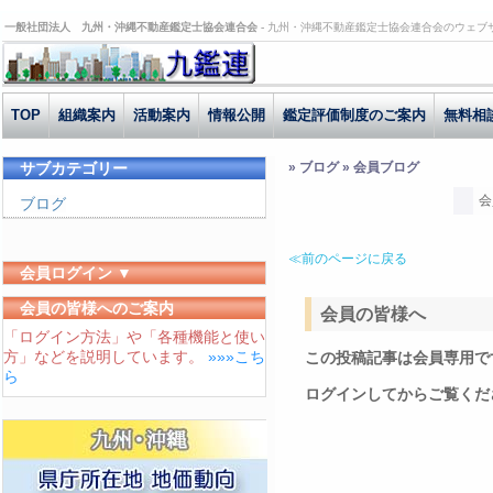
一般社団法人 九州・沖縄不動産鑑定士協会連合会 -
九州・沖縄不動産鑑定士協会連合会のウェブ
TOP
組織案内
活動案内
情報公開
鑑定評価制度のご案内
無料相
サブカテゴリー
» ブログ » 会員ブログ
会
ブログ
≪前のページに戻る
会員ログイン ▼
ユーザーID
会員の皆様へのご案内
会員の皆様へ
「ログイン方法」や「各種機能と使い
パスワード
方」などを説明しています。
»»»こち
この投稿記事は会員専用で
ログイン状態を保存する
ら
ログインしてからご覧くだ