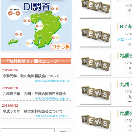
〔2
令
ー
R７
〔2
お知らせ
第
地価
「無料相談会」開催ニュース
〔2
令
2019/09/26
ペ
令和元年 秋の無料相談会について
無料相談会開催のお知らせ
九州
2019/09/26
〔2
九鑑連主催 九州・沖縄合同無料相談会
九
無料相談会開催のお知らせ
のご案内
ー
2018/09/12
平成３０年 秋の無料相談会について
地価
無料相談会開催のお知らせ
〔2
令
ペ