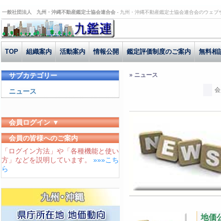
一般社団法人 九州・沖縄不動産鑑定士協会連合会 -
九州・沖縄不動産鑑定士協会連合会のウェブ
TOP
組織案内
活動案内
情報公開
鑑定評価制度のご案内
無料相
サブカテゴリー
» ニュース
会
ニュース
会員ログイン ▼
ユーザーID
会員の皆様へのご案内
「ログイン方法」や「各種機能と使い
パスワード
方」などを説明しています。
»»»こち
ログイン状態を保存する
ら
地価