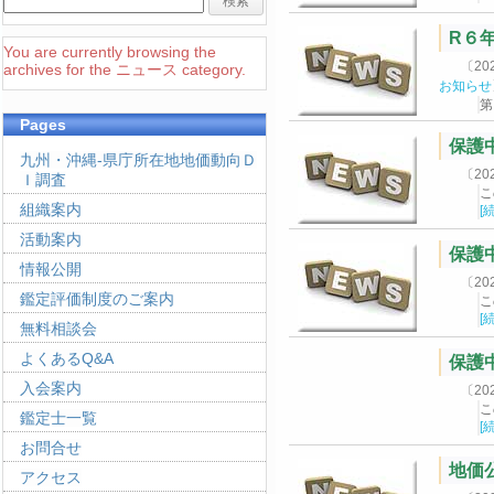
R６
You are currently browsing the
〔2
archives for the ニュース category.
お知らせ
第
Pages
保護
九州・沖縄-県庁所在地地価動向Ｄ
〔2
Ｉ調査
こ
組織案内
[
活動案内
保護
情報公開
〔2
鑑定評価制度のご案内
こ
[
無料相談会
よくあるQ&A
保護
入会案内
〔2
こ
鑑定士一覧
[
お問合せ
地価
アクセス