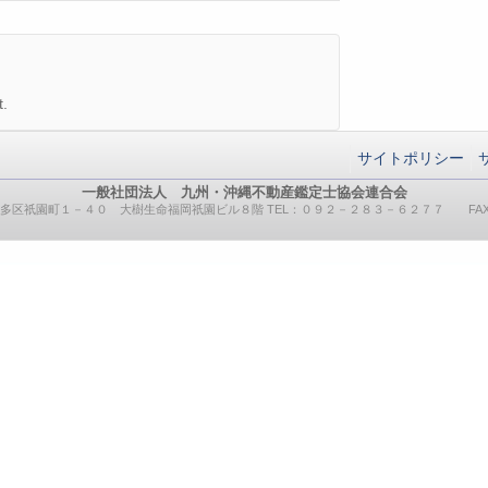
.
サイトポリシー
一般社団法人 九州・沖縄不動産鑑定士協会連合会
岡市博多区祇園町１－４０ 大樹生命福岡祇園ビル８階 TEL：０９２－２８３－６２７７ F